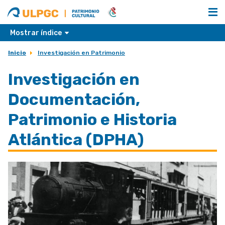
ULPGC
Nombre
unidad
Mostrar índice
Inicio
Investigación en Patrimonio
Investigación en
Documentación,
Patrimonio e Historia
Atlántica (DPHA)